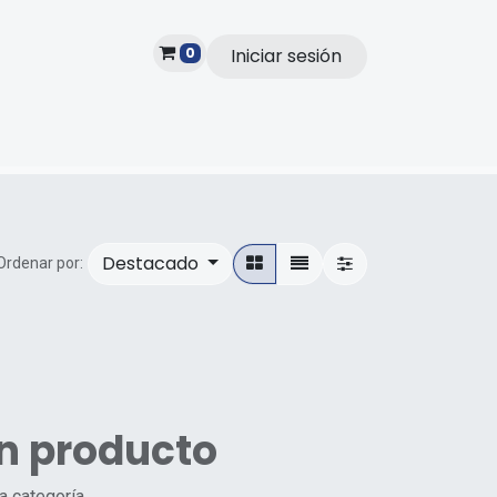
0
Iniciar sesión
Subscribe
Destacado
Ordenar por:
ún producto
a categoría.