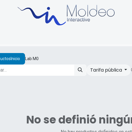
uctos
Sobre Nosotros
Soporte y formación
Blog
uctos
Lab M0
Tarifa pública
No se definió ning
No hay productos definidos en est