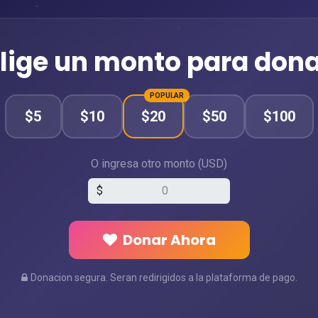
lige un monto para don
POPULAR
$5
$10
$20
$50
$100
O ingresa otro monto (USD)
$
Donar Ahora
Donacion segura. Seran redirigidos a la plataforma de pago.