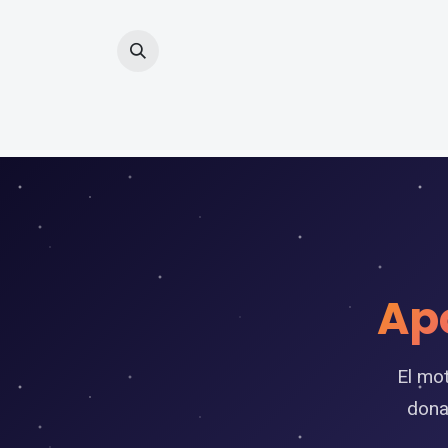
Inicio
Prod
Apo
El mot
donac