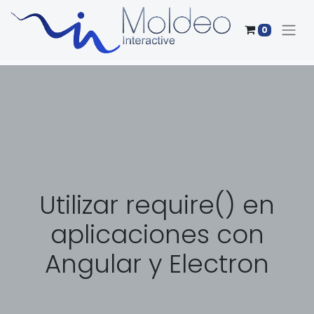
0
Utilizar require() en
aplicaciones con
Angular y Electron