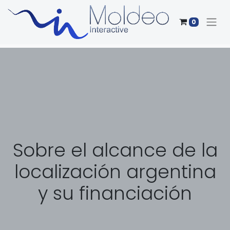
0
Sobre el alcance de la
localización argentina
y su financiación