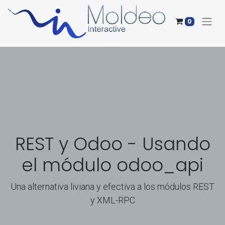
0
REST y Odoo - Usando
el módulo odoo_api
Una alternativa liviana y efectiva a los módulos REST
y XML-RPC