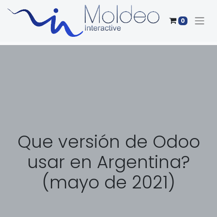
0
Que versión de Odoo
usar en Argentina?
(mayo de 2021)