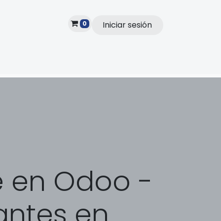
0
Iniciar sesión
Subscribe
 en Odoo -
antes en