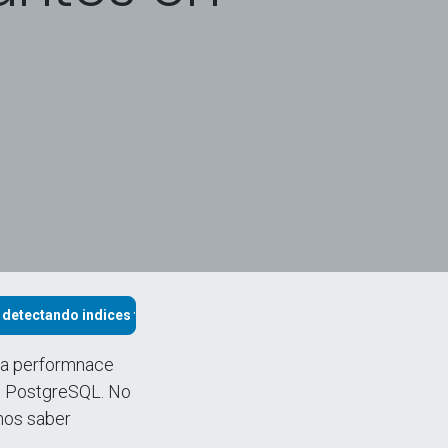
detectando indices faltantes en PostgreSQL
la performnace
on PostgreSQL. No
mos saber