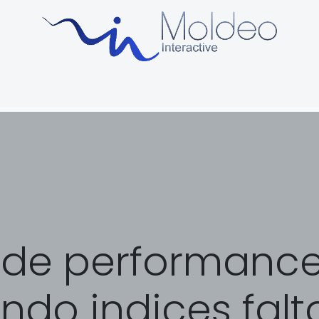
uctos
Sobre Nosotros
Soporte y formación
Blog
 de performance
ndo indices falt