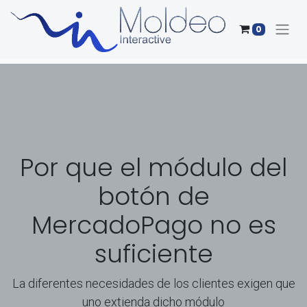
0
Por que el módulo del
botón de
MercadoPago no es
suficiente
La diferentes necesidades de los clientes exigen que
uno extienda dicho módulo