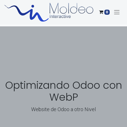
0
Optimizando Odoo con
WebP
Website de Odoo a otro Nivel