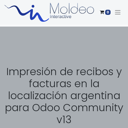
0
Impresión de recibos y
facturas en la
localización argentina
para Odoo Community
v13