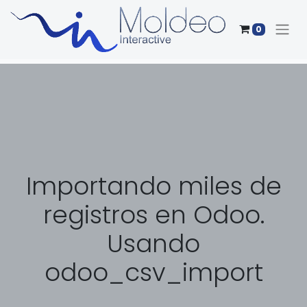
0
Importando miles de
registros en Odoo.
Usando
odoo_csv_import