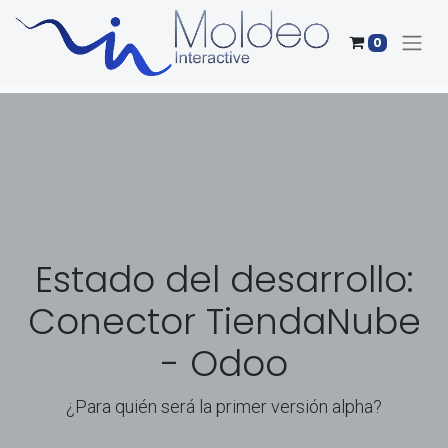
0
Estado del desarrollo:
Conector TiendaNube
- Odoo
¿Para quién será la primer versión alpha?