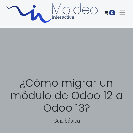
0
¿Cómo migrar un
módulo de Odoo 12 a
Odoo 13?
Guía básica