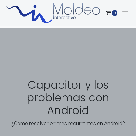
0
Capacitor y los
problemas con
Android
¿Cómo resolver errores recurrentes en Android?