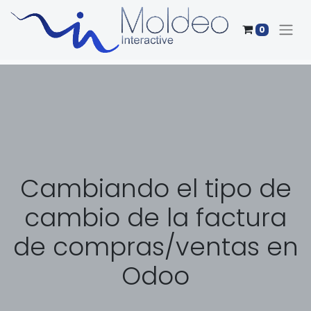
0
Cambiando el tipo de
cambio de la factura
de compras/ventas en
Odoo