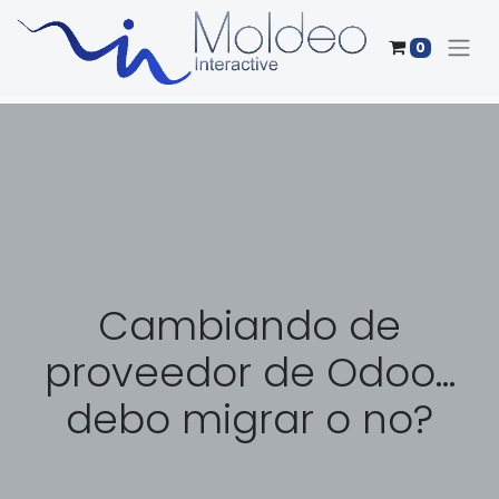
0
Cambiando de
proveedor de Odoo...
debo migrar o no?