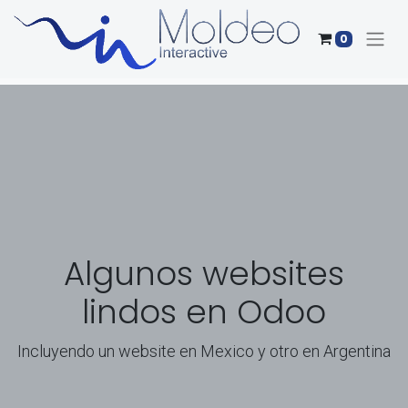
0
Algunos websites
lindos en Odoo
Incluyendo un website en Mexico y otro en Argentina