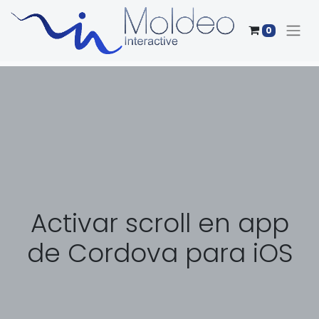
0
Activar scroll en app
de Cordova para iOS