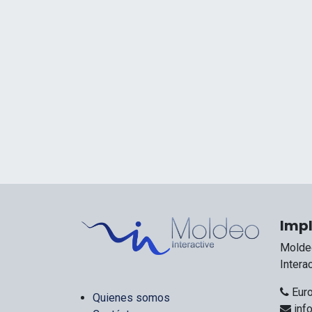
Impl
Moldeo
Intera
Euro
Quienes somos
inf